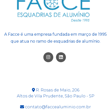
Morumbi
Alphaville
Vila Curuçá
Parelheiros
Mairiporã
Vila Esperança
Pedreira
ABC
Vila Formosa
Sacomã
ABCD
Vila Matilde
Santo Amaro
Vila Prudente
Saúde
A Facce é uma empresa fundada em março de 1995
Socorro
que atua no ramo de esquadrias de alumínio.
Vila Andrade
Vila Mariana
CONTATO
R. Rosas de Maio, 206
Altos de Vila Prudente, São Paulo - SP
contato@faccealuminio.com.br