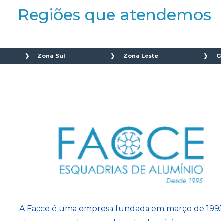
Regiões que atendemos
Zona Sul
Zona Leste
G
nca
Aeroporto
Água Rasa
 Limão
Água Funda
Anália Franco
da
Brooklin
Aricanduva
apa
Campo Belo
Artur Alvim
Campo Grande
Belém
Campo Limpo
Cidade Patriarca
Capão Redondo
Cidade
 do Ó
Cidade Ademar
Tiradentes
Cidade Dutra
Engenheiro
Cidade Jardim
Goulart
Grajaú
Ermelino
i
Ibirapuera
Matarazzo
A Facce é uma empresa fundada em março de 199
Interlagos
Guianazes