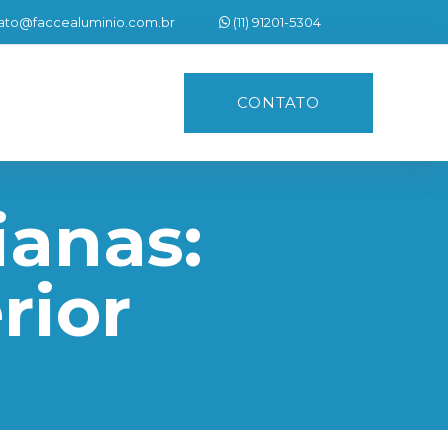
ato@faccealuminio.com.br
(11) 91201-5304
CONTATO
ianas:
rior