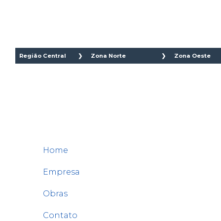
Região Central
Zona Norte
Zona Oeste
Aclimação
Brasilândia
Água Bra
Bela Vista
Cachoeirinha
Bairro do
Bom Retiro
Casa Verde
Barra Fun
Brás
Imirim
Alto da L
Cambuci
Jaçanã
Alto de
LINKS RÁPIDOS
Centro
Jardim São
Pinheiros
Consolação
Paulo
Butantã
Home
Higienópolis
Lauzane
Freguesia
Glicério
Paulista
Jaguaré
Empresa
Liberdade
Mandaqui
Jaraguá
Luz
Santana
Jardim
Obras
Pari
Tremembé
Bonfigliol
República
Contato
Tucuruvi
Lapa