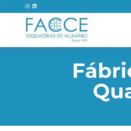
Fábri
Qua