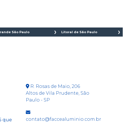
rande São Paulo
Litoral de São Paulo
São Caetano do sul
Bertioga
São Bernardo do
Cananéia
Campo
Caraguatatuba
Santo André
Cubatão
Diadema
Guarujá
CONTATO
Guarulhos
Ilha Comprida
Suzano
Iguape
R. Rosas de Maio, 206
Ribeirão Pires
Ilhabela
Altos de Vila Prudente, São
Mauá
Itanhaém
Paulo - SP
Embu
Mongaguá
Embu Guaçú
Riviera de São
Embu das Artes
Lourenço
contato@faccealuminio.com.br
5 que
Itapecerica da Serra
Santos