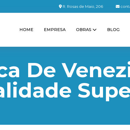
R. Rosas de Maio, 206
cont
HOME
EMPRESA
OBRAS
BLOG
ca De Venez
lidade Supe