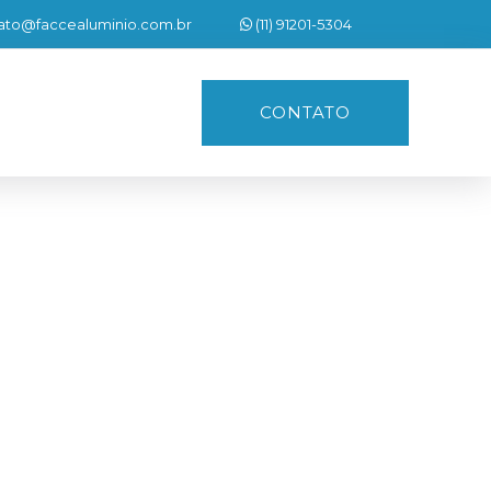
ato@faccealuminio.com.br
(11) 91201-5304
CONTATO
Próximo