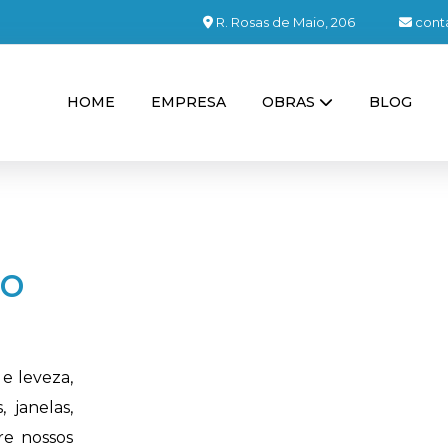
R. Rosas de Maio, 206
cont
HOME
EMPRESA
OBRAS
BLOG
DAS
dade Facce
 o
 e leveza,
 janelas,
re nossos