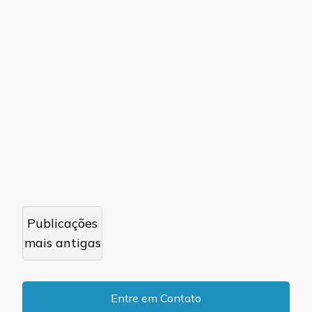
Navegação
Publicações
por
mais antigas
posts
Entre em Contato